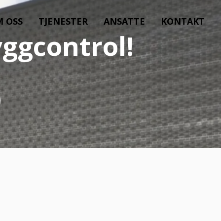
 OSS
TJENESTER
ANSATTE
KONTAKT
ntrol!