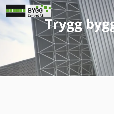
Trygg byggepr
Våre t