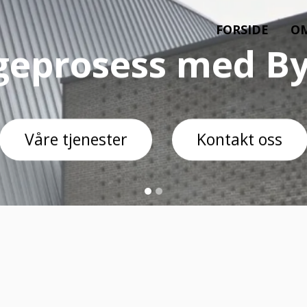
FORSIDE
OM
osess med Byggco
jenester
Kontakt oss